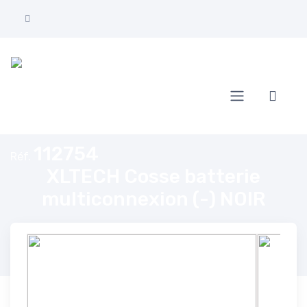
Accueil
XLTECH Cosse batterie multiconnexion (-) NOIR
112754
Réf.
XLTECH Cosse batterie
multiconnexion (-) NOIR