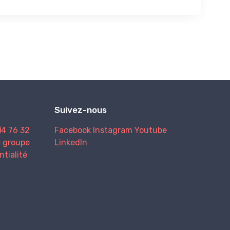
Suivez-nous
)4 76 32
Facebook
Instagram
Youtube
e groupe
LinkedIn
ntialité