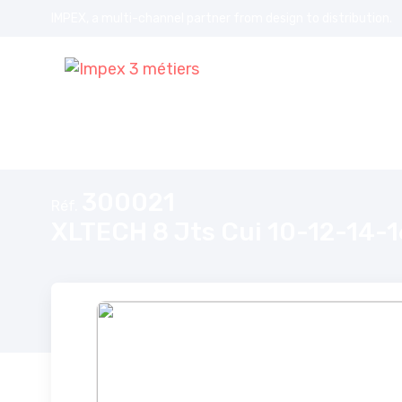
IMPEX, a multi-channel partner from design to distribution.
Accueil
XLTECH 8 Jts Cui 10-12-14-16 N°21
300021
Réf.
XLTECH 8 Jts Cui 10-12-14-1