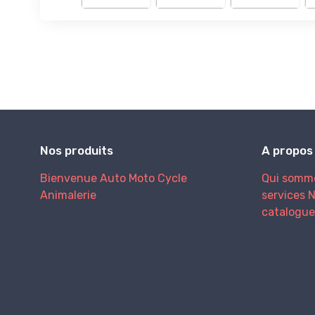
Nos produits
A propos
Bienvenue
Auto
Moto
Cycle
Qui somm
Animalerie
services
N
catalogue