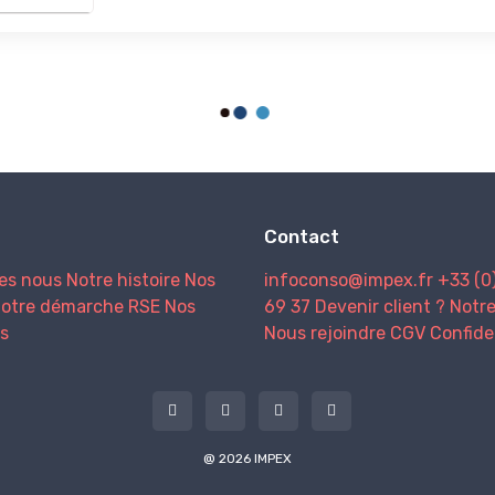
Contact
es nous
Notre histoire
Nos
infoconso@impex.fr
+33 (0
otre démarche RSE
Nos
69 37
Devenir client ?
Notr
s
Nous rejoindre
CGV
Confide
@ 2026 IMPEX