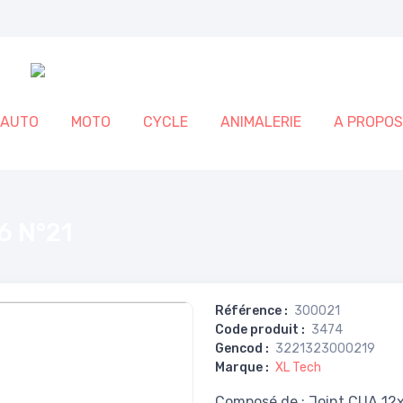
AUTO
MOTO
CYCLE
ANIMALERIE
A PROPOS
6 N°21
Référence
:
300021
Code produit
:
3474
Gencod
:
3221323000219
Marque
:
XL Tech
Composé de : Joint CUA 12