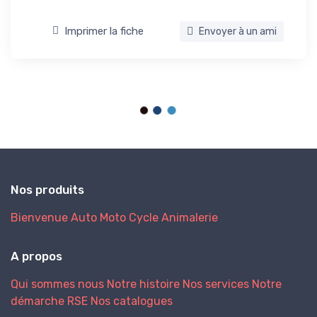
Imprimer la fiche
Envoyer à un ami
Nos produits
Bienvenue
Auto
Moto
Cycle
Animalerie
A propos
Qui sommes nous
Notre histoire
Nos services
Notre
démarche RSE
Nos catalogues