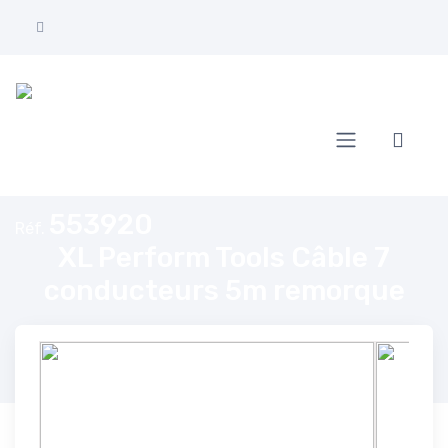
Accueil
XL Perform Tools Câble 7 conducteurs 5m remorque
553920
Réf.
XL Perform Tools Câble 7
conducteurs 5m remorque