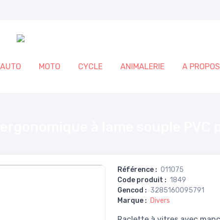
AUTO
MOTO
CYCLE
ANIMALERIE
A PROPOS
PVC pare-brise
 ergonomique à lame souple PVC 
Référence
:
011075
Code produit
:
1849
Gencod
:
3285160095791
Marque
:
Divers
Raclette à vitres avec man