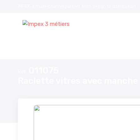
IMPEX, a multi-channel partner from design to distribution.
Accueil
Raclette vitres avec manche ergonomique à lame souple 
011075
Réf.
Raclette vitres avec manche