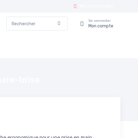
Mes commandes
Rechercher
Se connecter
Valider
Mon compte
pare-brise
che ergonomique pour une prise en main