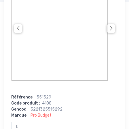
Référence
:
551529
Code produit
:
4188
Gencod
:
3221325515292
Marque
:
Pro Budget