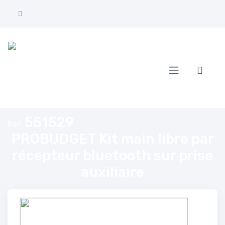
Accueil
PROBUDGET Kit main libre par récepteur bluetooth sur prise auxiliai
551529
Réf.
PROBUDGET Kit main libre par
récepteur bluetooth sur prise
auxiliaire