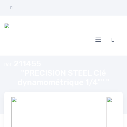
Accueil
"PRECISION STEEL Clé dynamométrique 1/4"" "
211455
Réf.
"PRECISION STEEL Clé
dynamométrique 1/4"" "