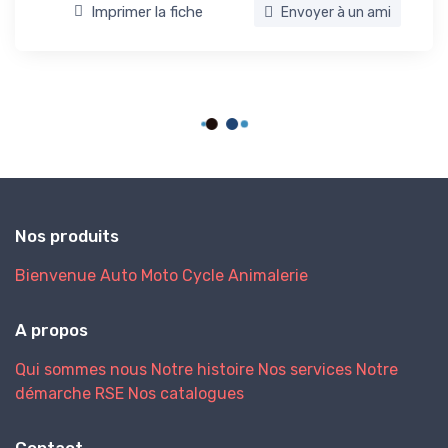
Imprimer la fiche
Envoyer à un ami
Nos produits
Bienvenue
Auto
Moto
Cycle
Animalerie
A propos
Qui sommes nous
Notre histoire
Nos services
Notre
démarche RSE
Nos catalogues
Contact