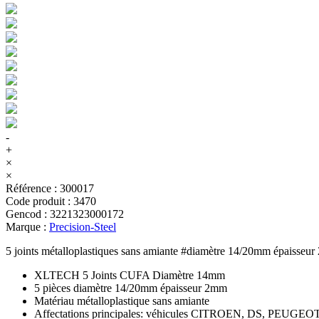
-
+
×
×
Référence
:
300017
Code produit
:
3470
Gencod
:
3221323000172
Marque
:
Precision-Steel
5 joints métalloplastiques sans amiante #diamètre 14/20mm épais
XLTECH 5 Joints CUFA Diamètre 14mm
5 pièces diamètre 14/20mm épaisseur 2mm
Matériau métalloplastique sans amiante
Affectations principales: véhicules CITROEN, DS, PEUGEO