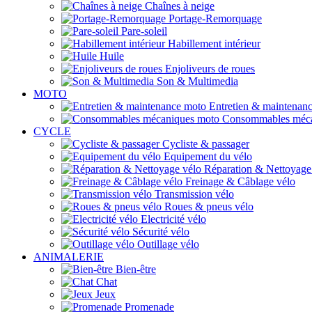
Chaînes à neige
Portage-Remorquage
Pare-soleil
Habillement intérieur
Huile
Enjoliveurs de roues
Son & Multimedia
MOTO
Entretien & maintenan
Consommables méca
CYCLE
Cycliste & passager
Equipement du vélo
Réparation & Nettoyage
Freinage & Câblage vélo
Transmission vélo
Roues & pneus vélo
Electricité vélo
Sécurité vélo
Outillage vélo
ANIMALERIE
Bien-être
Chat
Jeux
Promenade