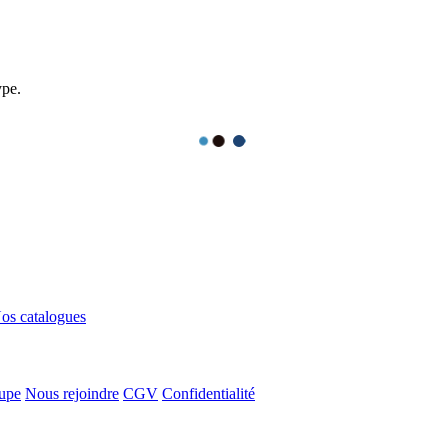
ype.
os catalogues
upe
Nous rejoindre
CGV
Confidentialité