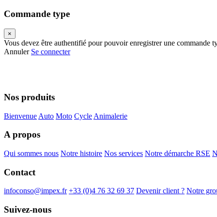
Commande type
×
Vous devez être authentifié pour pouvoir enregistrer une commande t
Annuler
Se connecter
Nos produits
Bienvenue
Auto
Moto
Cycle
Animalerie
A propos
Qui sommes nous
Notre histoire
Nos services
Notre démarche RSE
N
Contact
infoconso@impex.fr
+33 (0)4 76 32 69 37
Devenir client ?
Notre gro
Suivez-nous