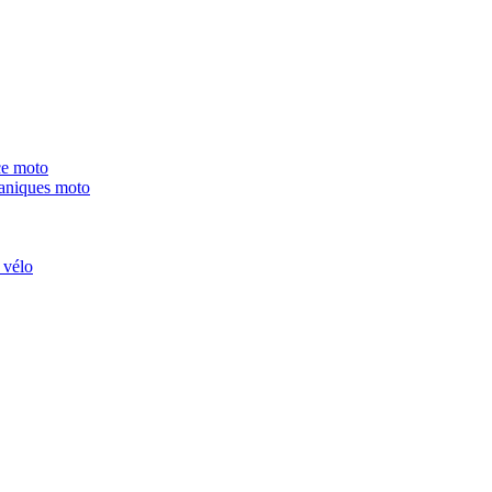
ce moto
niques moto
 vélo