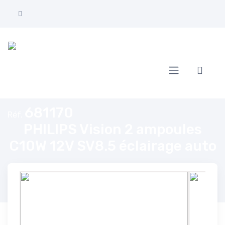
Accueil
PHILIPS Vision 2 ampoules C10W 12V SV8.5 éclairage auto
681170
Réf.
PHILIPS Vision 2 ampoules
C10W 12V SV8.5 éclairage auto