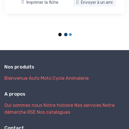
Imprimer la fiche
Envoyer à un ami
Nos produits
Bienvenue
Auto
Moto
Cycle
Animalerie
A propos
Qui sommes nous
Notre histoire
Nos services
Notre
démarche RSE
Nos catalogues
Contact