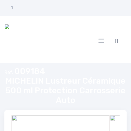
Accueil
MICHELIN Lustreur Céramique 500 ml Protection Carrosserie Aut
009184
Réf.
MICHELIN Lustreur Céramique
500 ml Protection Carrosserie
Auto