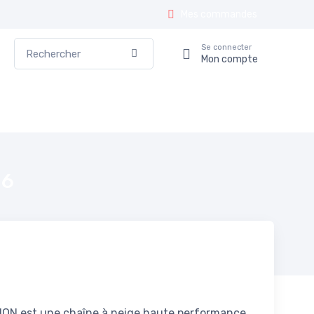
Mes commandes
Rechercher
Se connecter
Valider
Mon compte
16
ION est une chaîne à neige haute performance