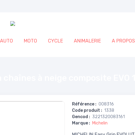
AUTO
MOTO
CYCLE
ANIMALERIE
A PROPOS
EVO 16
n chaînes à neige composite EVO 
Référence
:
008316
Code produit
:
1338
Gencod
:
3221320083161
Marque
:
Michelin
MICHELIN Easy Grip EVOLUT