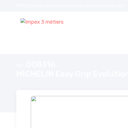
IMPEX, a multi-channel partner from design to distribution.
Accueil
MICHELIN Easy Grip Evolution chaînes à neige composite 
008316
Réf.
MICHELIN Easy Grip Evolutio