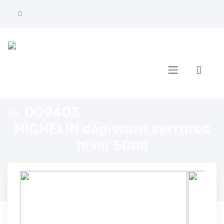
Accueil
MICHELIN dégivrant serrures hiver 50ml
009403
Réf.
MICHELIN dégivrant serrures
hiver 50ml