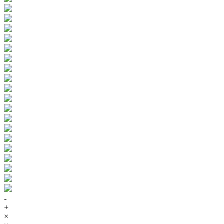
-
+
×