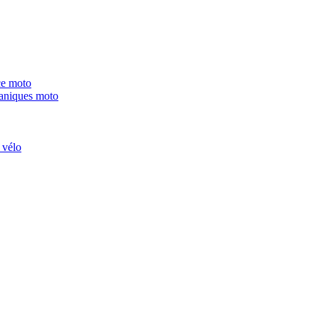
ce moto
niques moto
 vélo