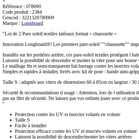
×
Référence
:
078090
Code produit
:
2384
Gencod
:
3221320780909
Marque
:
Longboard
"Lot de 2 Pare soleil textiles latéraux format « chaussette »
Innovation Longboard®! Les premiers pare-soleil ""chaussette"" imp
Installés sur les portières arrière, ces pare-soleil textiles protègent l h
Laissent la possibilité de descendre et monter la vitre pour une bonne 
Le maillage fin et semi-transparent fait barrage contre les insectes vola
Simples et rapides à installer, livrés avec kit de pose : bande auto-gripp
Taille S : adaptée aux vitres de dimensions 60 à 85cm en largeur / 30
Sécurité & recommandations d usage : Attention, lors de l utilisation de
pas un filet de sécurité. Ne laissez pas vos enfants jouer avec ce produi
"
Protection contre les UV et insectes volants en voiture
Taille S
Facile à installer
Protection efficace contre les UV et insectes volants en voiture
Laissent la possibilité de descendre/monter les vitres arrières