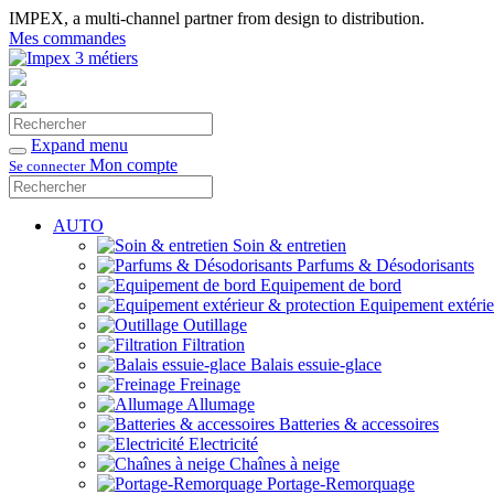
IMPEX, a multi-channel partner from design to distribution.
Mes commandes
Rechercher
Valider
Expand menu
Mon compte
Se connecter
Rechercher
Valider
AUTO
Soin & entretien
Parfums & Désodorisants
Equipement de bord
Equipement extérie
Outillage
Filtration
Balais essuie-glace
Freinage
Allumage
Batteries & accessoires
Electricité
Chaînes à neige
Portage-Remorquage