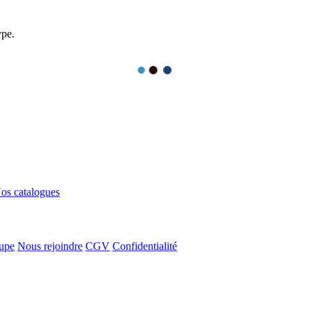
ype.
os catalogues
upe
Nous rejoindre
CGV
Confidentialité