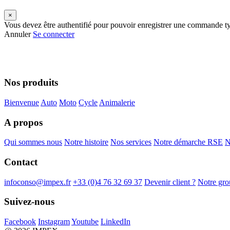
×
Vous devez être authentifié pour pouvoir enregistrer une commande t
Annuler
Se connecter
Nos produits
Bienvenue
Auto
Moto
Cycle
Animalerie
A propos
Qui sommes nous
Notre histoire
Nos services
Notre démarche RSE
N
Contact
infoconso@impex.fr
+33 (0)4 76 32 69 37
Devenir client ?
Notre gro
Suivez-nous
Facebook
Instagram
Youtube
LinkedIn