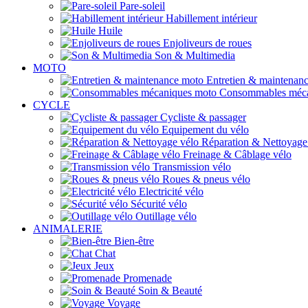
Pare-soleil
Habillement intérieur
Huile
Enjoliveurs de roues
Son & Multimedia
MOTO
Entretien & maintenan
Consommables méca
CYCLE
Cycliste & passager
Equipement du vélo
Réparation & Nettoyage
Freinage & Câblage vélo
Transmission vélo
Roues & pneus vélo
Electricité vélo
Sécurité vélo
Outillage vélo
ANIMALERIE
Bien-être
Chat
Jeux
Promenade
Soin & Beauté
Voyage