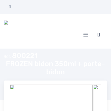
Accueil
FROZEN bidon 350ml + porte-bidon
800221
Réf.
FROZEN bidon 350ml + porte-
bidon