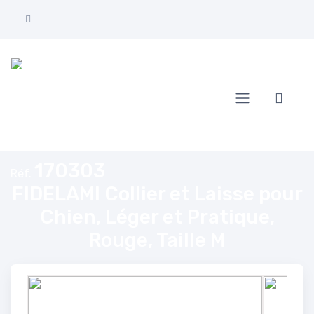
Accueil
FIDELAMI Collier et Laisse pour Chien, Léger et Pratique, Rouge, Taill
170303
Réf.
FIDELAMI Collier et Laisse pour
Chien, Léger et Pratique,
Rouge, Taille M