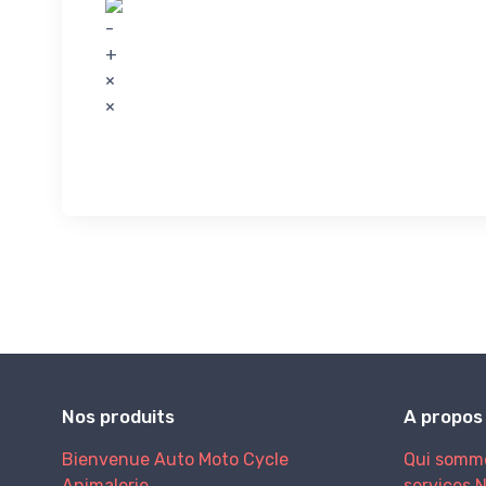
-
+
×
×
Nos produits
A propos
Bienvenue
Auto
Moto
Cycle
Qui somm
Animalerie
services
N