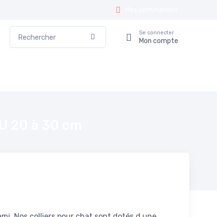
Mes commandes
Rechercher
Se connecter
Valider
Mon compte
TU 20 à 30 cm
lami. Nos colliers pour chat sont dotés d une