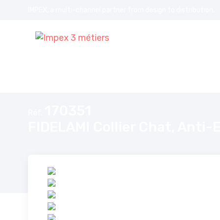
IMPEX, a multi-channel partner from design to distribution.
Accueil
FIDELAMI Collier Chat, Anti-Etranglement, à Grelot, Gris Un
170351
Réf.
FIDELAMI Collier Chat, Anti-E