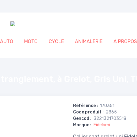
AUTO
MOTO
CYCLE
ANIMALERIE
A PROPOS
i, TU 20 à 30 cm
tranglement, à Grelot, Gris Uni, 
Référence
:
170351
Code produit
:
2865
Gencod
:
3221321703518
Marque
:
Fidelami
Collier chat grelot uni Fide