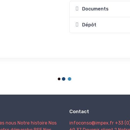
Documents
Dépôt
Contact
es nous
Notre histoire
Nos
infoconso@impex.fr
+33 (0
otre démarche RSE
Nos
69 37
Devenir client ?
Notr