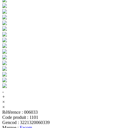
-
+
×
×
Référence
:
006033
Code produit
:
1101
Gencod
:
3221320060339
Marque
:
Facom