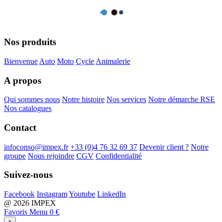
Nos produits
Bienvenue
Auto
Moto
Cycle
Animalerie
A propos
Qui sommes nous
Notre histoire
Nos services
Notre démarche RSE
Nos catalogues
Contact
infoconso@impex.fr
+33 (0)4 76 32 69 37
Devenir client ?
Notre
groupe
Nous rejoindre
CGV
Confidentialité
Suivez-nous
Facebook
Instagram
Youtube
LinkedIn
@ 2026 IMPEX
Favoris
Menu
0 €
×