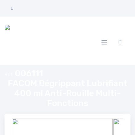
Accueil
FACOM Dégrippant Lubrifiant 400 ml Anti-Rouille Multi-Fonctions
006111
Réf.
FACOM Dégrippant Lubrifiant
400 ml Anti-Rouille Multi-
Fonctions