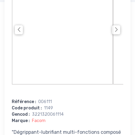
Référence
:
006111
Code produit
:
1149
Gencod
:
3221320061114
Marque
:
Facom
"Dégrippant-lubrifiant multi-fonctions composé