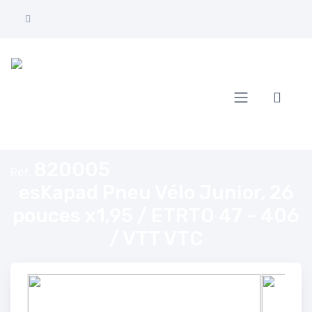
Accueil
esKapad Pneu Vélo Junior, 26 pouces x1,95 / ETRTO 47 - 406 / VTT 
820005
Réf.
esKapad Pneu Vélo Junior, 26
pouces x1,95 / ETRTO 47 - 406
/ VTT VTC