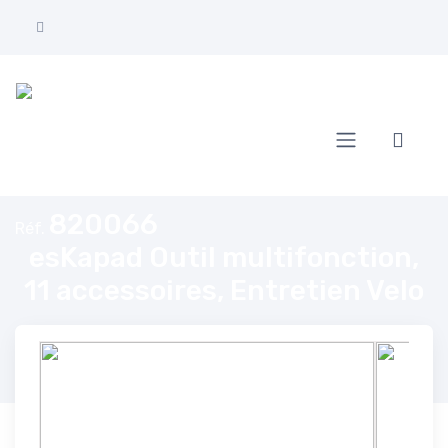
Accueil
esKapad Outil multifonction, 11 accessoires, Entretien Velo
820066
Réf.
esKapad Outil multifonction,
11 accessoires, Entretien Velo