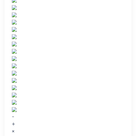
-
+
×