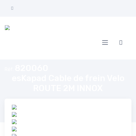
Accueil
esKapad Cable de frein Velo ROUTE 2M INNOX
820060
Réf.
esKapad Cable de frein Velo
ROUTE 2M INNOX