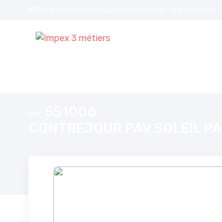
IMPEX, a multi-channel partner from design to distribution.
Accueil
CONTREJOUR PAV SOLEIL PARAPLUIE DIM 140*79CM
551006
Réf.
CONTREJOUR PAV SOLEIL PA