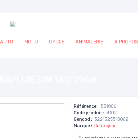
AUTO
MOTO
CYCLE
ANIMALERIE
A PROPOS
RAPLUIE DIM 140*79CM
Référence
:
551006
Code produit
:
4102
Gencod
:
3221325510068
Marque
:
Contrejour