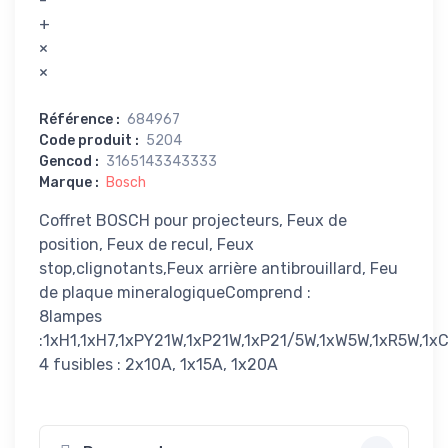
-
+
×
×
Référence
:
684967
Code produit
:
5204
Gencod
:
3165143343333
Marque
:
Bosch
Coffret BOSCH pour projecteurs, Feux de
position, Feux de recul, Feux
stop,clignotants,Feux arrière antibrouillard, Feu
de plaque mineralogiqueComprend :
8lampes
:1xH1,1xH7,1xPY21W,1xP21W,1xP21/5W,1xW5W,1xR5W,1x
4 fusibles : 2x10A, 1x15A, 1x20A