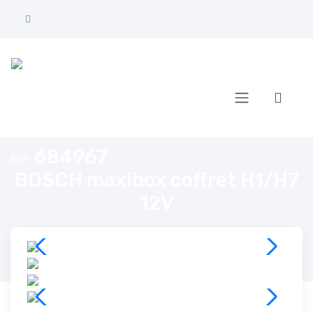
Accueil
BOSCH maxibox coffret H1/H7 12V
684967
Réf.
BOSCH maxibox coffret H1/H7
12V