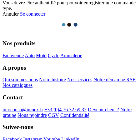
Vous devez être authentifié pour pouvoir enregistrer une commande
type.
Annuler
Se connecter
Nos produits
Bienvenue
Auto
Moto
Cycle
Animalerie
A propos
Qui sommes nous
Notre histoire
Nos services
Notre démarche RSE
Nos catalogues
Contact
infoconso@impex.fr
+33 (0)4 76 32 69 37
Devenir client ?
Notre
groupe
Nous rejoindre
CGV
Confidentialité
Suivez-nous
Facebook
Instagram
Youtube
LinkedIn