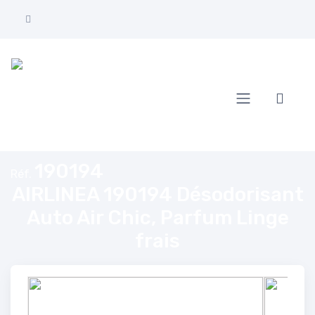
Accueil
AIRLINEA 190194 Désodorisant Auto Air Chic, Parfum Linge frais
190194
Réf.
AIRLINEA 190194 Désodorisant
Auto Air Chic, Parfum Linge
frais