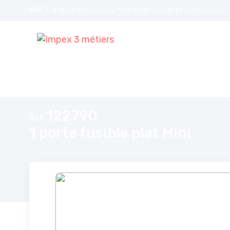
IMPEX, a multi-channel partner from design to distribution.
Accueil
1 porte fusible plat Mini
122790
Réf.
1 porte fusible plat Mini