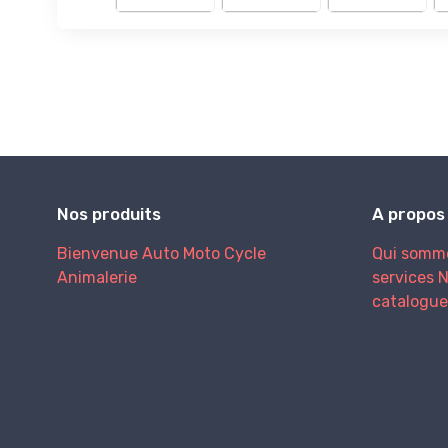
Nos produits
A propos
Bienvenue
Auto
Moto
Cycle
Qui somm
Animalerie
services
N
catalogue