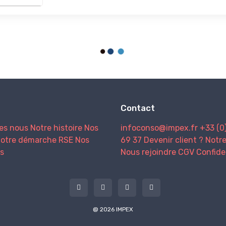
Contact
es nous
Notre histoire
Nos
infoconso@impex.fr
+33 (0
otre démarche RSE
Nos
69 37
Devenir client ?
Notr
s
Nous rejoindre
CGV
Confide
@ 2026 IMPEX