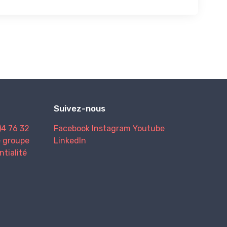
Suivez-nous
)4 76 32
Facebook
Instagram
Youtube
e groupe
LinkedIn
ntialité