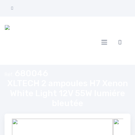
Accueil
XLTECH 2 ampoules H7 Xenon White Light 12V 55W lumiére bleuté
680046
Réf.
XLTECH 2 ampoules H7 Xenon
White Light 12V 55W lumiére
bleutée