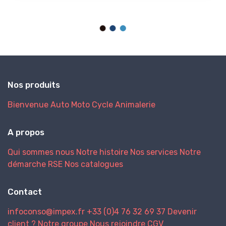
Nos produits
Bienvenue
Auto
Moto
Cycle
Animalerie
A propos
Qui sommes nous
Notre histoire
Nos services
Notre
démarche RSE
Nos catalogues
Contact
infoconso@impex.fr
+33 (0)4 76 32 69 37
Devenir
client ?
Notre groupe
Nous rejoindre
CGV