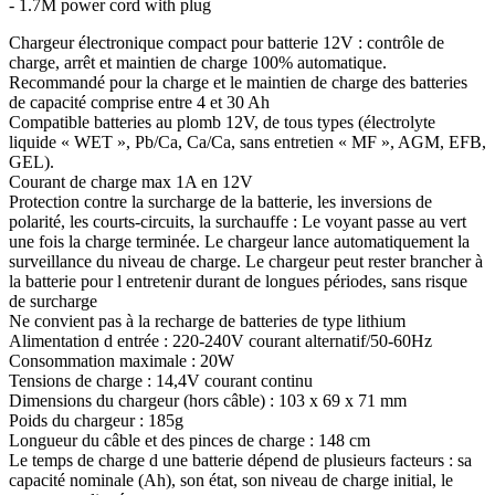
- 1.7M power cord with plug
Chargeur électronique compact pour batterie 12V : contrôle de
charge, arrêt et maintien de charge 100% automatique.
Recommandé pour la charge et le maintien de charge des batteries
de capacité comprise entre 4 et 30 Ah
Compatible batteries au plomb 12V, de tous types (électrolyte
liquide « WET », Pb/Ca, Ca/Ca, sans entretien « MF », AGM, EFB,
GEL).
Courant de charge max 1A en 12V
Protection contre la surcharge de la batterie, les inversions de
polarité, les courts-circuits, la surchauffe : Le voyant passe au vert
une fois la charge terminée. Le chargeur lance automatiquement la
surveillance du niveau de charge. Le chargeur peut rester brancher à
la batterie pour l entretenir durant de longues périodes, sans risque
de surcharge
Ne convient pas à la recharge de batteries de type lithium
Alimentation d entrée : 220-240V courant alternatif/50-60Hz
Consommation maximale : 20W
Tensions de charge : 14,4V courant continu
Dimensions du chargeur (hors câble) : 103 x 69 x 71 mm
Poids du chargeur : 185g
Longueur du câble et des pinces de charge : 148 cm
Le temps de charge d une batterie dépend de plusieurs facteurs : sa
capacité nominale (Ah), son état, son niveau de charge initial, le