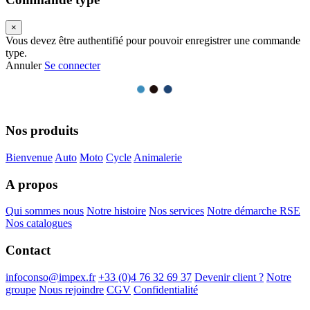
×
Vous devez être authentifié pour pouvoir enregistrer une commande
type.
Annuler
Se connecter
Nos produits
Bienvenue
Auto
Moto
Cycle
Animalerie
A propos
Qui sommes nous
Notre histoire
Nos services
Notre démarche RSE
Nos catalogues
Contact
infoconso@impex.fr
+33 (0)4 76 32 69 37
Devenir client ?
Notre
groupe
Nous rejoindre
CGV
Confidentialité