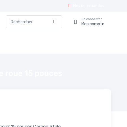
Mes commandes
Rechercher
Se connecter
Valider
Mon compte
de roue 15 pouces
color 15 pouces Carbon Style.