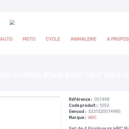
AUTO
MOTO
CYCLE
ANIMALERIE
A PROPOS
ype de roue 15 pouces
olor Carbon Style pour tout type 
Référence
:
007498
Code produit
:
1252
Gencod
:
3221320074985
Marque
:
WRC
Set de 4 Enjoliveurs WRC Bi