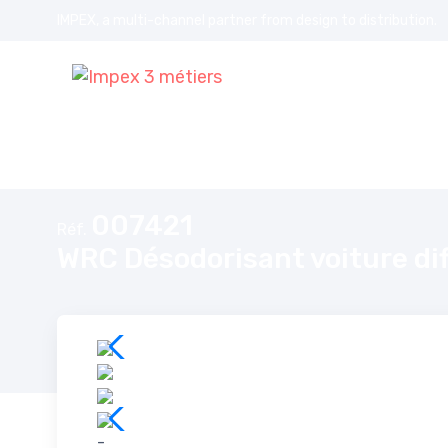
IMPEX, a multi-channel partner from design to distribution.
Accueil
WRC Désodorisant voiture diffuseur membrane. Parfum Van
007421
Réf.
WRC Désodorisant voiture di
-