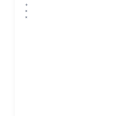
+
×
×