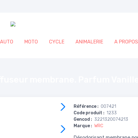
AUTO
MOTO
CYCLE
ANIMALERIE
A PROPOS
ille.
ffuseur membrane. Parfum Vanille
Référence
:
007421
Code produit
:
1233
Gencod
:
3221320074213
Marque
:
WRC
Désodorisant membrane po