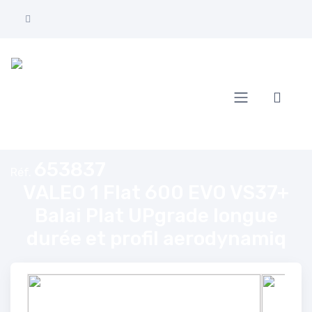
Accueil
ALEO 1 Flat 600 EVO VS37+ Balai Plat UPgrade longue durée et profil ae
653837
Réf.
VALEO 1 Flat 600 EVO VS37+
Balai Plat UPgrade longue
durée et profil aerodynamiq