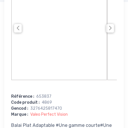
Référence
:
653837
Code produit
:
4869
Gencod
:
3276425817470
Marque
:
Valeo Perfect Vision
Balai Plat Adaptable #Une gamme courte#Une