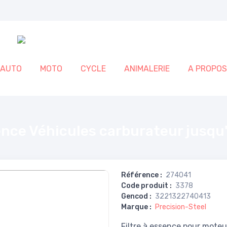
AUTO
MOTO
CYCLE
ANIMALERIE
A PROPOS
usqu'à 1300cm3
ence Véhicules carburateur jusq
Référence
:
274041
Code produit
:
3378
Gencod
:
3221322740413
Marque
:
Precision-Steel
Filtre à essence pour moteu