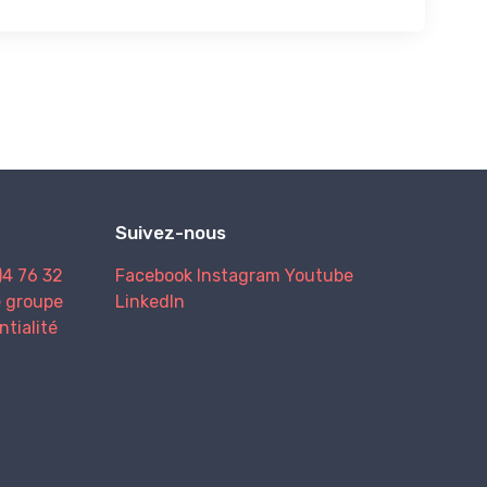
Suivez-nous
)4 76 32
Facebook
Instagram
Youtube
e groupe
LinkedIn
ntialité