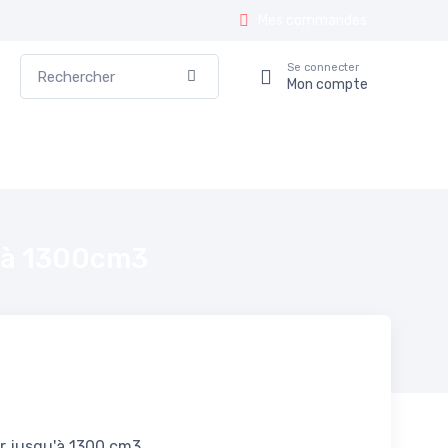
Mes commandes
Rechercher
Se connecter
Valider
Mon compte
u'à 1300cm3
r jusqu'à 1300 cm3.