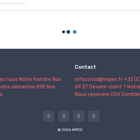
Contact
es nous
Notre histoire
Nos
infoconso@impex.fr
+33 (0
otre démarche RSE
Nos
69 37
Devenir client ?
Notr
s
Nous rejoindre
CGV
Confide
@ 2026 IMPEX