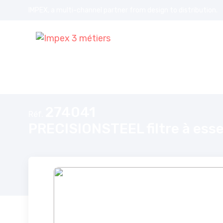
IMPEX, a multi-channel partner from design to distribution.
Accueil
PRECISIONSTEEL filtre à essence Véhicules carburateur j
274041
Réf.
PRECISIONSTEEL filtre à ess