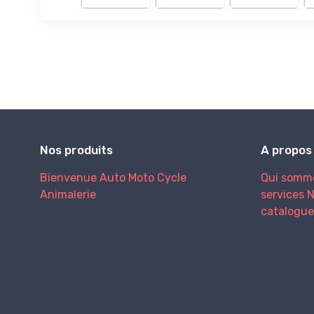
Nos produits
A propos
Bienvenue
Auto
Moto
Cycle
Qui somm
Animalerie
services
N
catalogue