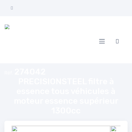
Accueil
ECISIONSTEEL filtre à essence tous véhicules à moteur essence supérie
274042
Réf.
PRECISIONSTEEL filtre à
essence tous véhicules à
moteur essence supérieur
1300cc