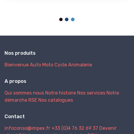
Nos produits
Bienvenue
Auto
Moto
Cycle
Animalerie
A propos
Qui sommes nous
Notre histoire
Nos services
Notre
démarche RSE
Nos catalogues
Contact
infoconso@impex.fr
+33 (0)4 76 32 69 37
Devenir