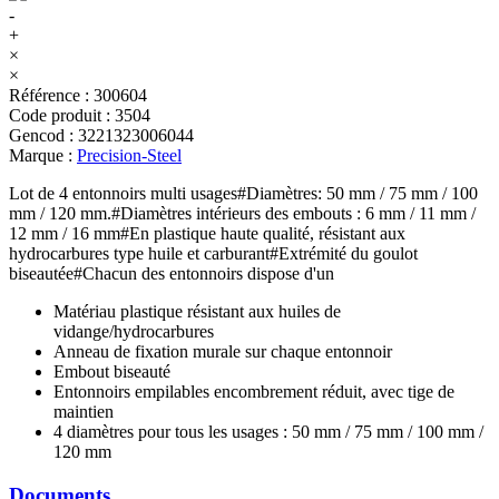
-
+
×
×
Référence
:
300604
Code produit
:
3504
Gencod
:
3221323006044
Marque
:
Precision-Steel
Lot de 4 entonnoirs multi usages#Diamètres: 50 mm / 75 mm / 100
mm / 120 mm.#Diamètres intérieurs des embouts : 6 mm / 11 mm /
12 mm / 16 mm#En plastique haute qualité, résistant aux
hydrocarbures type huile et carburant#Extrémité du goulot
biseautée#Chacun des entonnoirs dispose d'un
Matériau plastique résistant aux huiles de
vidange/hydrocarbures
Anneau de fixation murale sur chaque entonnoir
Embout biseauté
Entonnoirs empilables encombrement réduit, avec tige de
maintien
4 diamètres pour tous les usages : 50 mm / 75 mm / 100 mm /
120 mm
Documents