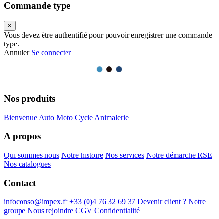
Commande type
×
Vous devez être authentifié pour pouvoir enregistrer une commande
type.
Annuler
Se connecter
Nos produits
Bienvenue
Auto
Moto
Cycle
Animalerie
A propos
Qui sommes nous
Notre histoire
Nos services
Notre démarche RSE
Nos catalogues
Contact
infoconso@impex.fr
+33 (0)4 76 32 69 37
Devenir client ?
Notre
groupe
Nous rejoindre
CGV
Confidentialité