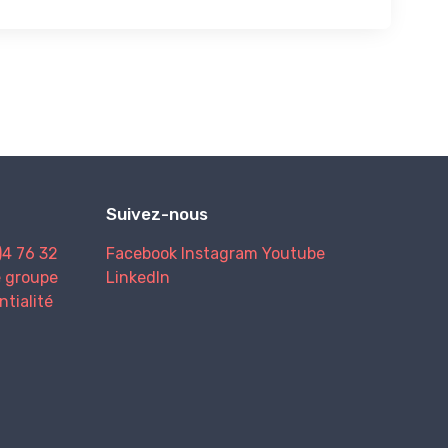
Suivez-nous
)4 76 32
Facebook
Instagram
Youtube
e groupe
LinkedIn
ntialité