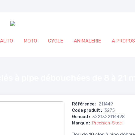
AUTO
MOTO
CYCLE
ANIMALERIE
A PROPOS
à 21 mm
lés à pipe débouchées de 8 à 21
Référence
:
211449
Code produit
:
3275
Gencod
:
3221322114498
Marque
:
Precision-Steel
Jeu de 10 clés à pipe débouch