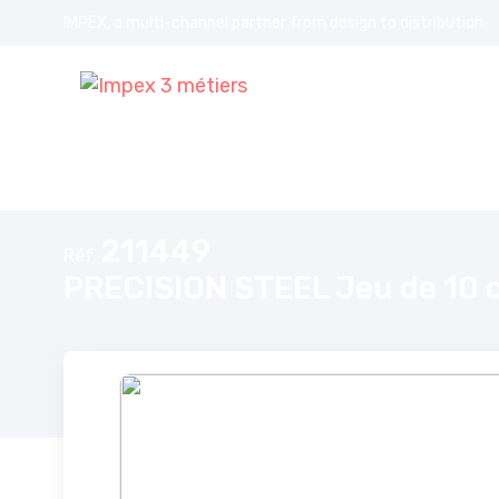
IMPEX, a multi-channel partner from design to distribution.
Accueil
PRECISION STEEL Jeu de 10 clés à pipe débouchées de 8 
211449
Réf.
PRECISION STEEL Jeu de 10 c