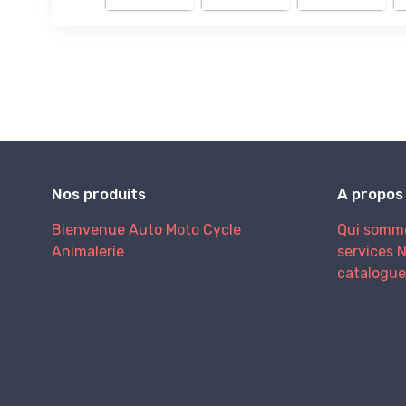
Nos produits
A propos
Bienvenue
Auto
Moto
Cycle
Qui somm
Animalerie
services
N
catalogue