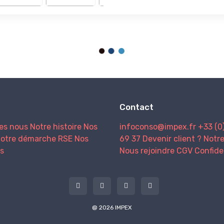
Contact
es nous
Notre histoire
Nos
infoconso@impex.fr
+33 (0
otre démarche RSE
Nos
69 37
Devenir client ?
Notr
s
Nous rejoindre
CGV
Confide
@ 2026 IMPEX