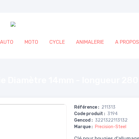
AUTO
MOTO
CYCLE
ANIMALERIE
A PROPOS
 280mm - 12pans
ie Diamètre 14mm - longueur 28
Référence
:
211313
Code produit
:
3194
Gencod
:
3221322113132
Marque
:
Precision-Steel
Clé pour bougies d'allumag