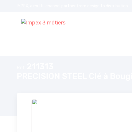
IMPEX, a multi-channel partner from design to distribution.
Accueil
PRECISION STEEL Clé à Bougie Diamètre 14mm - longueur
211313
Réf.
PRECISION STEEL Clé à Boug