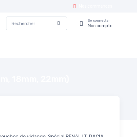
Mes commandes
Rechercher
Se connecter
Valider
Mon compte
6 mm, 18mm, 22mm)
 bouchon de vidange. Spécial RENAULT, DACIA,