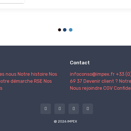
Contact
es nous
Notre histoire
Nos
infoconso@impex.fr
+33 (0
otre démarche RSE
Nos
69 37
Devenir client ?
Notr
s
Nous rejoindre
CGV
Confide
@ 2026 IMPEX