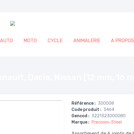
AUTO
MOTO
CYCLE
ANIMALERIE
A PROPOS
m, 16 mm, 18mm, 22mm)
Renault, Dacia, Nissan (12 mm, 1
Référence
:
300008
Code produit
:
3464
Gencod
:
3221323000080
Marque
:
Precision-Steel
Assortiment de 6 joints de