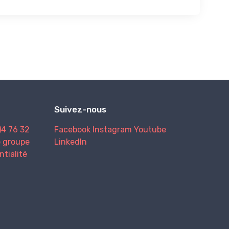
Suivez-nous
)4 76 32
Facebook
Instagram
Youtube
e groupe
LinkedIn
ntialité