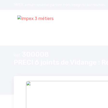
IMPEX, a multi-channel partner from design to distribution.
Accueil
PRECI 6 joints de Vidange : Renault, Dacia, Nissan (12 m
300008
Réf.
PRECI 6 joints de Vidange : 