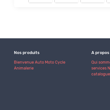
Nos produits
A propos
Bienvenue
Auto
Moto
Cycle
Qui somm
Animalerie
services
N
catalogue