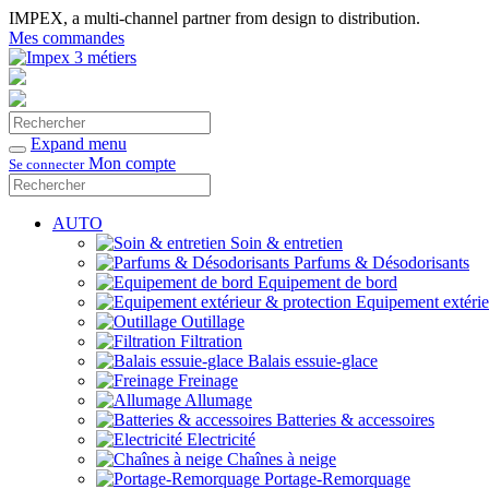
IMPEX, a multi-channel partner from design to distribution.
Mes commandes
Rechercher
Valider
Expand menu
Mon compte
Se connecter
Rechercher
Valider
AUTO
Soin & entretien
Parfums & Désodorisants
Equipement de bord
Equipement extérie
Outillage
Filtration
Balais essuie-glace
Freinage
Allumage
Batteries & accessoires
Electricité
Chaînes à neige
Portage-Remorquage