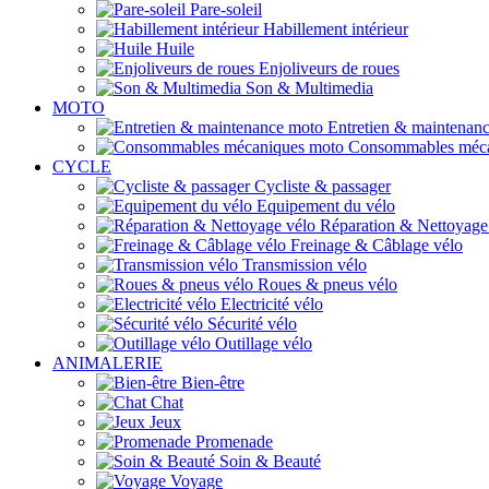
Pare-soleil
Habillement intérieur
Huile
Enjoliveurs de roues
Son & Multimedia
MOTO
Entretien & maintenan
Consommables méca
CYCLE
Cycliste & passager
Equipement du vélo
Réparation & Nettoyage
Freinage & Câblage vélo
Transmission vélo
Roues & pneus vélo
Electricité vélo
Sécurité vélo
Outillage vélo
ANIMALERIE
Bien-être
Chat
Jeux
Promenade
Soin & Beauté
Voyage