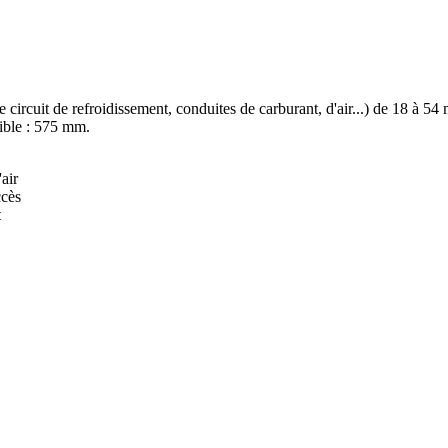
de circuit de refroidissement, conduites de carburant, d'air...) de 18 à 
xible : 575 mm.
air
ccès
t