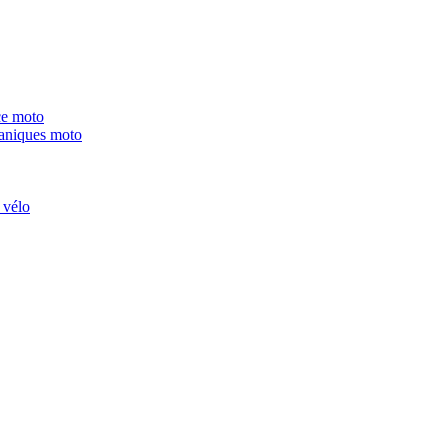
ce moto
niques moto
 vélo