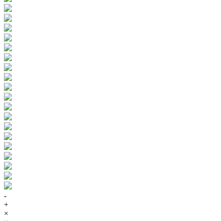
-
+
×