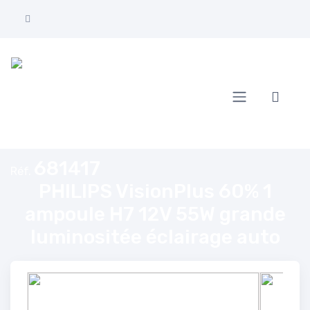
Accueil
PHILIPS VisionPlus 60% 1 ampoule H7 12V 55W grande luminositée éclair
681417
Réf.
PHILIPS VisionPlus 60% 1
ampoule H7 12V 55W grande
luminositée éclairage auto