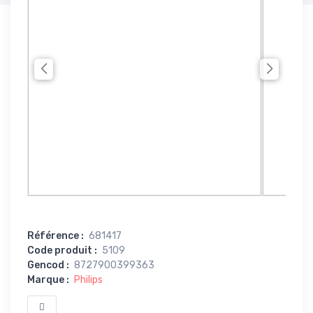
Référence
:
681417
Code produit
:
5109
Gencod
:
8727900399363
Marque
:
Philips