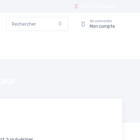
Mes commandes
Rechercher
Se connecter
Valider
Mon compte
teur
t à pulvériser.