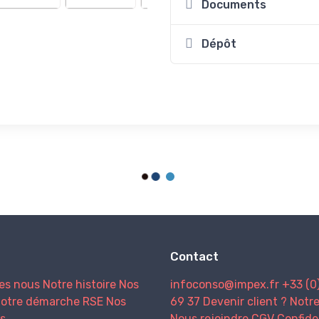
Documents
Dépôt
Contact
es nous
Notre histoire
Nos
infoconso@impex.fr
+33 (0
otre démarche RSE
Nos
69 37
Devenir client ?
Notr
s
Nous rejoindre
CGV
Confide