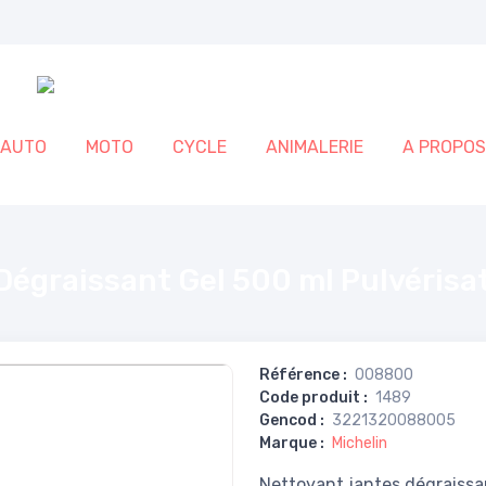
AUTO
MOTO
CYCLE
ANIMALERIE
A PROPOS
isateur
égraissant Gel 500 ml Pulvérisa
Référence
:
008800
Code produit
:
1489
Gencod
:
3221320088005
Marque
:
Michelin
Nettoyant jantes dégraissan