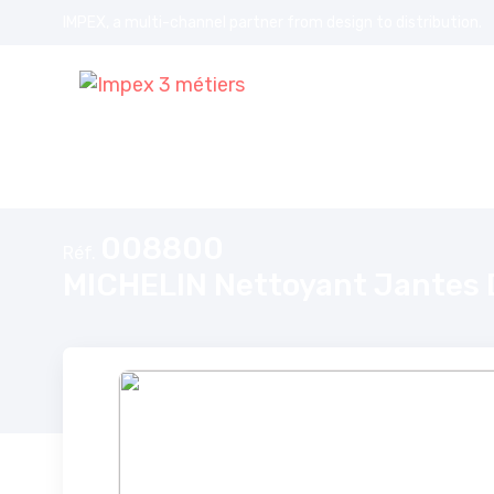
IMPEX, a multi-channel partner from design to distribution.
Accueil
MICHELIN Nettoyant Jantes Dégraissant Gel 500 ml Pulvér
008800
Réf.
MICHELIN Nettoyant Jantes D