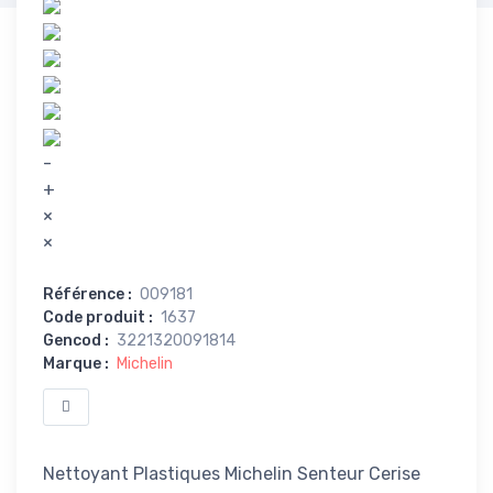
-
+
×
×
Référence
:
009181
Code produit
:
1637
Gencod
:
3221320091814
Marque
:
Michelin
Nettoyant Plastiques Michelin Senteur Cerise