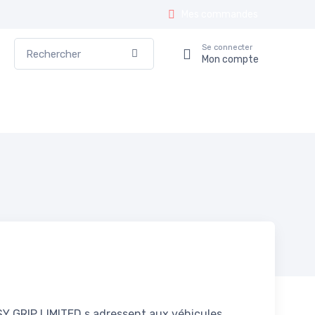
Mes commandes
Rechercher
Se connecter
Valider
Mon compte
Y GRIP LIMITED s adressent aux véhicules