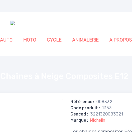
AUTO
MOTO
CYCLE
ANIMALERIE
A PROPOS
 E12
 Chaînes à Neige Composites E12
Référence
:
008332
Code produit
:
1353
Gencod
:
3221320083321
Marque
:
Michelin
Les chaînes composites EAS