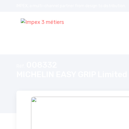
IMPEX, a multi-channel partner from design to distribution.
Accueil
MICHELIN EASY GRIP Limited Chaînes à Neige Composites
008332
Réf.
MICHELIN EASY GRIP Limited