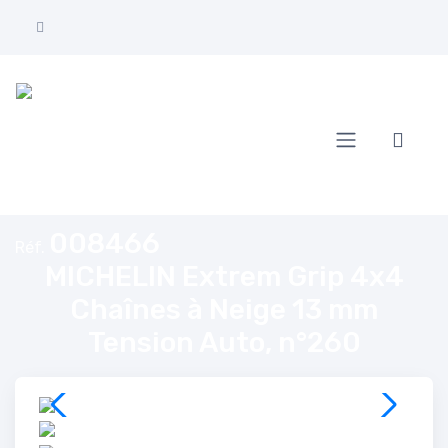
Accueil
MICHELIN Extrem Grip 4x4 Chaînes à Neige 13 mm Tension Auto, n°
008466
Réf.
MICHELIN Extrem Grip 4x4
Chaînes à Neige 13 mm
Tension Auto, n°260