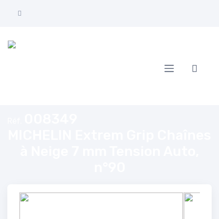
Accueil
MICHELIN Extrem Grip Chaînes à Neige 7 mm Tension Auto, n°90
008349
Réf.
MICHELIN Extrem Grip Chaînes
à Neige 7 mm Tension Auto,
n°90