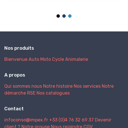
Nos produits
Bienvenue
Auto
Moto
Cycle
Animalerie
A propos
Qui sommes nous
Notre histoire
Nos services
Notre
démarche RSE
Nos catalogues
Contact
infoconso@impex.fr
+33 (0)4 76 32 69 37
Devenir
client ?
Notre groupe
Nous rejoindre
CGV