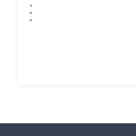
+
×
×