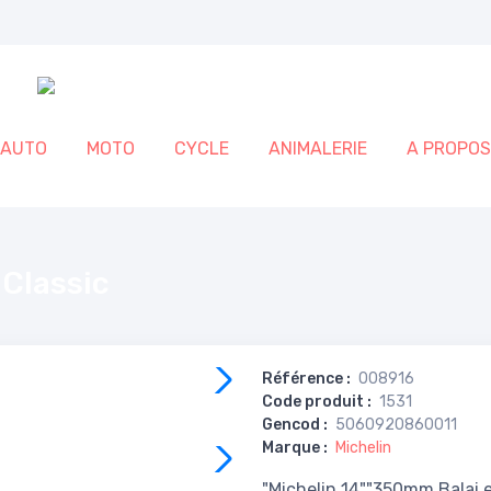
AUTO
MOTO
CYCLE
ANIMALERIE
A PROPOS
Classic
Référence
:
008916
Code produit
:
1531
Gencod
:
5060920860011
Marque
:
Michelin
"Michelin 14""350mm Balai e