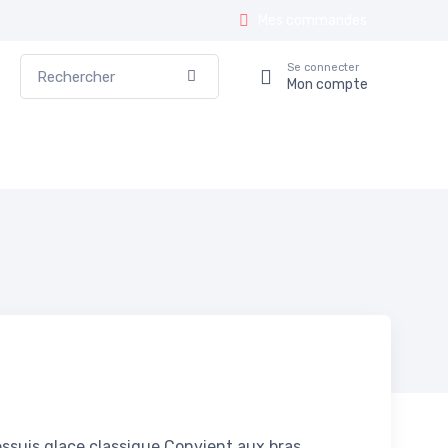
Mes commandes
Rechercher
Se connecter
Valider
Mon compte
ssuis glace classique Convient aux bras