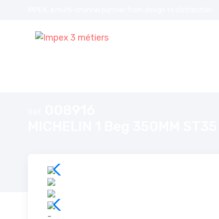
IMPEX, a multi-channel partner from design to distribution.
Accueil
MICHELIN 1 Beg 350MM ST35 Classic
008916
Réf.
MICHELIN 1 Beg 350MM ST35 
-