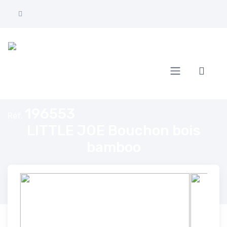
Accueil
LITTLE JOE Bouchon bois bamboo
196553
Réf.
LITTLE JOE Bouchon bois
bamboo