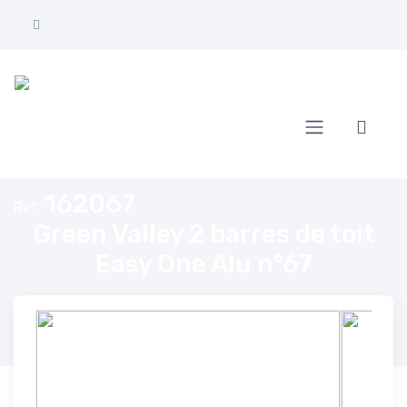
Accueil
Green Valley 2 barres de toit Easy One Alu n°67
162067
Réf.
Green Valley 2 barres de toit
Easy One Alu n°67