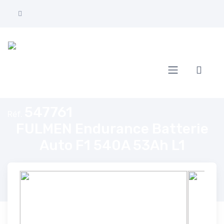
Accueil
FULMEN Endurance Batterie Auto F1 540A 53Ah L1
547761
Réf.
FULMEN Endurance Batterie
Auto F1 540A 53Ah L1