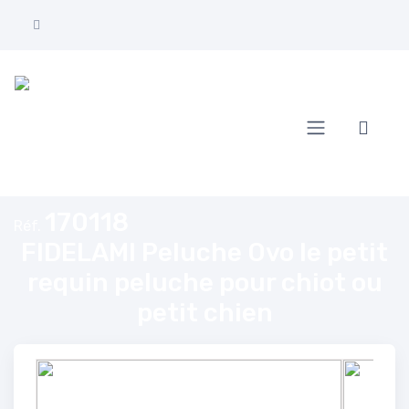
Accueil
FIDELAMI Peluche Ovo le petit requin peluche pour chiot ou petit ch
170118
Réf.
FIDELAMI Peluche Ovo le petit
requin peluche pour chiot ou
petit chien