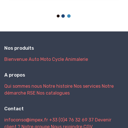
Nos produits
Bienvenue
Auto
Moto
Cycle
Animalerie
A propos
Qui sommes nous
Notre histoire
Nos services
Notre
démarche RSE
Nos catalogues
Contact
infoconso@impex.fr
+33 (0)4 76 32 69 37
Devenir
client ?
Notre groupe
Nous rejoindre
CGV